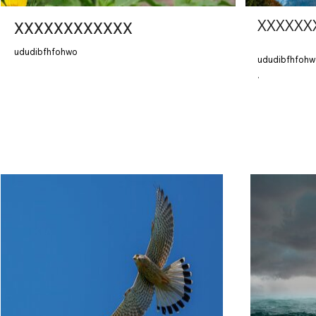
XXXXXX
XXXXXXXXXXXX
ududibfhfohwo
ududibfhfoh
.